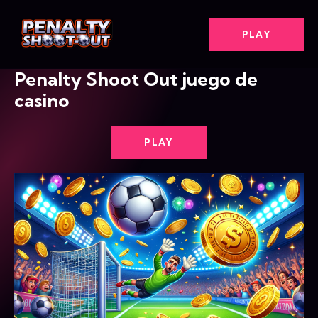
PLAY
Penalty Shoot Out juego de
casino
PLAY